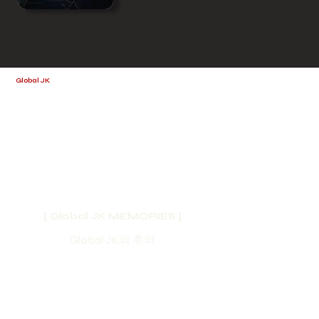
Global JK
MEDIA
DIA
[ Global JK MEMORIES ]
Global JK의 추억