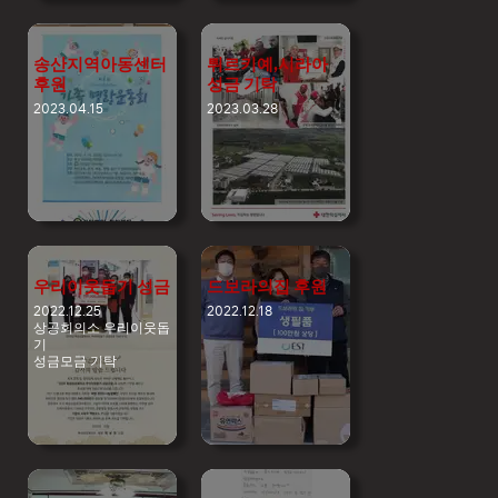
송산지역아동센터
튀르키예,시라아
후원
성금 기탁
2023.04.15
2023.03.28
우리이웃돕기 성금
드보라의집 후원
2022.12.25
2022.12.18
상공회의소 우리이웃돕
기
성금모금 기탁