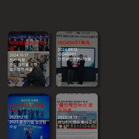
박애병원MOU체
ISO45001획득
결
2024.09.12
ISO45001
2024.10.17
안전보건경영시스템
전사 직원
건강 증진을 위한
업무협약 체결
2023중견 성장탑
'콜드체인뉴스'보
수상
도자료
2023.12.15
2023.08.13
2023 중견기업 성장탑
안성하이랜드 본사공사
수상
'첫 삽'