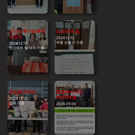
오산느루가정폭력
드보라의 집
상담소
2024.12.12
무풍 선풍기 기증
2024.12.19
전기매트 및 내의 기증
한길복지재단
한길복지재단
MOU체결
2024.12.12
잡곡 기증
2024.09.06