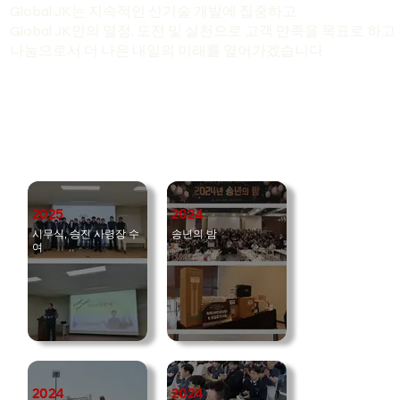
Global JK는 지속적인 신기술 개발에 집중하고
Global JK인
의
열정, 도전
및
실천
으로 고객 만족을 목표로 하고
나눔
으로서 더 나은
내일
의
미래
를 열어가겠습니다
2025
2024
시무식, 승진 사령장 수
송년의 밤
여
2024
2024