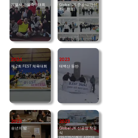
계열사 가을축구대회
Global JK 준공식(안성
하이랜드)
2024
2023
제 2회 FEST 체육대회
태백산 등반
2023
2023
송년의 밤
Global JK 신공장 착공
식
(안성하이랜드 산업단