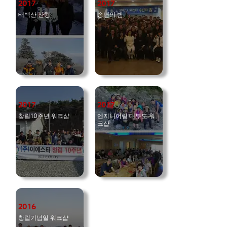
2017
2017
태백산 산행
송년의 밤
2017
2017
창립10주년 워크샵
엔지니어링 대부도 워
크샵
2016
창립기념일 워크샵