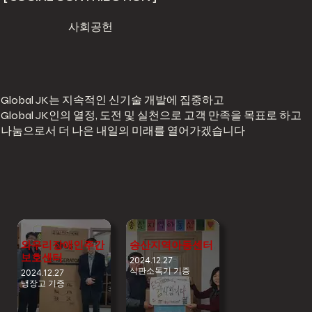
사회공헌
Global JK는 지속적인 신기술 개발에 집중하고
Global JK인
의
열정, 도전
및
실천
으로 고객 만족을 목표로 하고
나눔
으로서 더 나은
내일
의
미래
를 열어가겠습니다
와우리장애인주간
송산지역아동센터
보호센터
2024.12.27
식판소독기 기증
2024.12.27
냉장고 기증