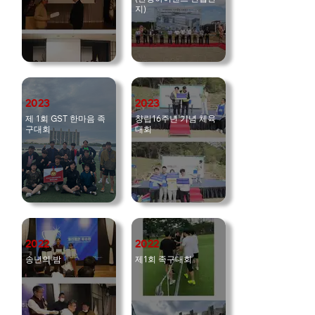
지)
2023
2023
제 1회 GST 한마음 족
챵립16주년 기념 체육
구대회
대회
2022
2022
송년의 밤
제1회 족구대회