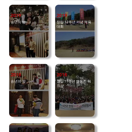
2019
2019
송년의 밤
창립 12주년 기념 체육
대회
2018
2018
송년의 밤
창립 11주년 정동진 워
크샵