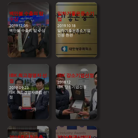
백만불 수출의 탑
일하기좋은중소기
수상
업
2019.12.05
2019.10.18
백만불 수출의 탑 수상
일하기좋은중소기업
인증 현판
IBK 최고경영자 선
IBK 강소기업선정
정
2018.12
IBK 강소기업선정
2019.09.23
IBK 최고경영자클럽 선
정
2018중국첫수출
2016한국산업대