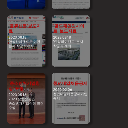
'물류신문'보도자
'콜드체인인사이
료
트' 보도자료
2023.08.18
2023.08.18
안성하이랜드로 이전
'안성하이랜드' 본사
본사 착공식개최
착공식 개최
'중소벤처기업청
청년내일채움공제
장' 표창
2020.02.06
청년내일채움공제가입
2023.05.16
증서
2023 모범상공인
중소벤처기업청장 표창
수상