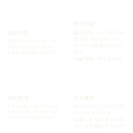
연구개발
영업지원
설계파트 :
HEATING Part
를 설계, 배관SIZE, 구조,
영업팀의 ORDER건에 대한
에 따라 제품을 계산하여
발주/생산/일정/매출관리,
설계
원활한 생산 활동 지원 업무
기술 파트 :
회로설계 관
련 기술지원, 성능테스트,
설계/제작
재무회계
인사총무
회계정보를 수집하고 회계결
인사
(HRD) : 인재확보, 평
산을 한 이후 이에 대해 외부
가, 보상, 조직설계
감사인의 감사를 받는 업무
노경
(LR) : 임직원 VOE를
파악 및 원활한 커뮤니케
이션 업무를 진행