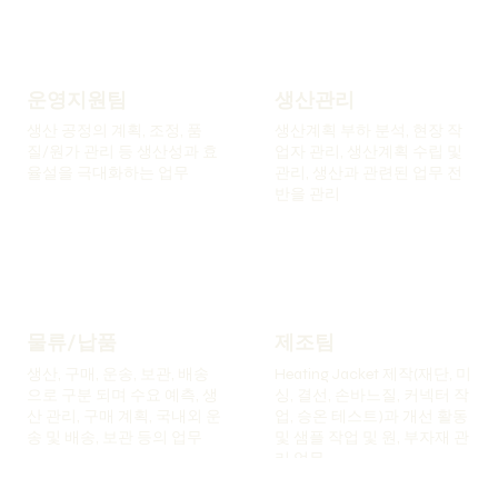
운영지원팀
생산관리
생산 공정의 계획, 조정, 품
생산계획 부하 분석, 현장 작
질/원가 관리 등 생산성과 효
업자 관리, 생산계획 수립 및
율설을 극대화하는 업무
관리, 생산과 관련된 업무 전
반을 관리
물류/납품
제조팀
​생산, 구매, 운송, 보관, 배송
Heating Jacket 제작(재단, 미
으로 구분 되며 수요 예측, 생
싱, 결선, 손바느질, 커넥터 작
산 관리, 구매 계획, 국내외 운
업, 승온 테스트)과 개선 활동
송 및 배송, 보관 등의 업무
및 샘플 작업 및 원, 부자재 관
리 업무