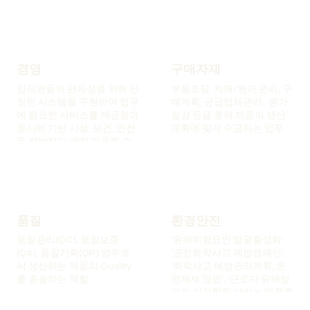
경영
구매자재
임직원들의 편의성을 위해 안
부품조달. 자재/원가 관리, 구
정된 시스템을 구현하여 업무
매계획, 공급업체관리, 원가
에 필요한 서비스를 제공함과
절감 등을 통해 제품의 생산
동시에 기반 시설, 보건, 안전
계획에 맞게 수급하는 업무
등 전반적인 관리 업무를 수
행
​품질
환경안전
품질관리(QC), 품질보증
'유해위험요인 발굴활성화',
(QA), 품질기획(QP) 업무로
'공정화학사고 예방캠페인',
서 생산하는 제품의 Quality
'화학사고 예방관리계획, 운
를 총괄하는 역할
영체제 정립', '근로자 유해성
인자 저감활동'이라는 업무를
수행